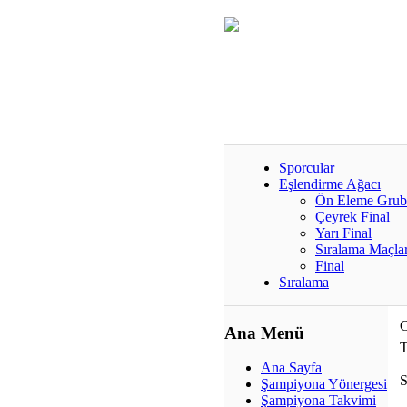
Sporcular
Eşlendirme Ağacı
Ön Eleme Gru
Çeyrek Final
Yarı Final
Sıralama Maçlar
Final
Sıralama
C
Ana Menü
T
Ana Sayfa
S
Şampiyona Yönergesi
Şampiyona Takvimi