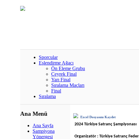
Sporcular
Eşlendirme Ağacı
Ön Eleme Grubu
Çeyrek Final
Yarı Final
Sıralama Maçları
Final
Sıralama
Ana Menü
Excel Dosyasını Kaydet
2024 Türkiye Satranç Şampiyonası
Ana Sayfa
Şampiyona
Organizatör : Türkiye Satranç Fed
Yönergesi