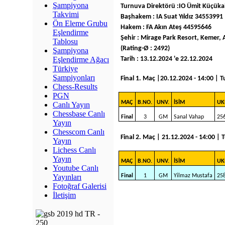
Şampiyona
Turnuva Direktörü :IO Ümit Küçük
Takvimi
Başhakem : IA Suat Yıldız 34553991
Ön Eleme Grubu
Hakem : FA Akın Ateş 44595646
Eşlendirme
Şehir : Mirage Park Resort, Kemer, 
Tablosu
(Rating-Ø : 2492)
Şampiyona
Tarih : 13.12.2024 'e 22.12.2024
Eşlendirme Ağacı
Türkiye
Şampiyonları
Final 1. Maç |20.12.2024 - 14:00 | Tur
Chess-Results
PGN
MAÇ
B.NO.
UNV.
İSİM
UK
Canlı Yayın
Chessbase Canlı
Final
3
GM
Sanal Vahap
25
Yayın
Chesscom Canlı
Final 2. Maç | 21.12.2024 - 14:00 | Tu
Yayın
Lichess Canlı
Yayın
MAÇ
B.NO.
UNV.
İSİM
UK
Youtube Canlı
Final
1
GM
Yilmaz Mustafa
25
Yayınları
Fotoğraf Galerisi
İletişim